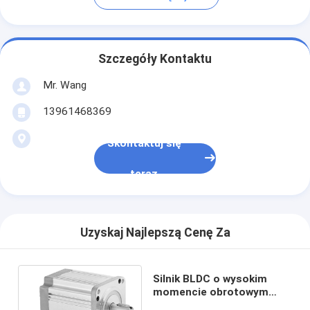
Szczegóły Kontaktu
Mr. Wang
13961468369
Skontaktuj się
teraz
Uzyskaj Najlepszą Cenę Za
Silnik BLDC o wysokim
momencie obrotowym
10.8-3.1A 80mm 48V