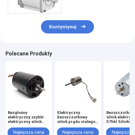
3000RPM 4500RPM
Kontyntynuj
Polecane Produkty
Bezgłośny
Elektryczny
Bezszczotkow
elektryczny szybki
bezszczotkowy
silnik elektryc
elektryczny silnik
silnik prądu stałego
57hbl Silniki B
Mini Bldc
24 V Silnik BLDC z
wysokim mome
wirnikiem
obrotowym 5
Najlepsza cena
Najlepsza cena
Najlepsza 