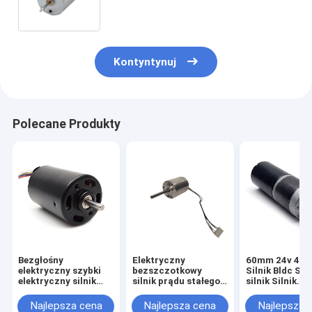
Kontyntynuj
Polecane Produkty
Bezgłośny
Elektryczny
60mm 24v 40
elektryczny szybki
bezszczotkowy
Silnik Bldc Szy
elektryczny silnik
silnik prądu stałego
silnik Silnik
Mini Bldc
24 V Silnik BLDC z
elektryczny za
wirnikiem
z baterii
Najlepsza cena
Najlepsza cena
Najlepsza 