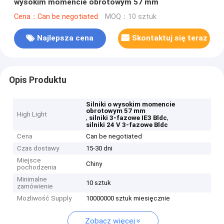
wysokim momencie obrotowym 57 mm
Cena：Can be negotiated
MOQ：10 sztuk
Najlepsza cena
Skontaktuj się teraz
Opis Produktu
Silniki o wysokim momencie
obrotowym 57 mm
High Light
,
,
silniki 3-fazowe IE3 Bldc
silniki 24 V 3-fazowe Bldc
Cena
Can be negotiated
Czas dostawy
15-30 dni
Miejsce
Chiny
pochodzenia
Minimalne
10 sztuk
zamówienie
Możliwość Supply
10000000 sztuk miesięcznie
Zobacz więcej