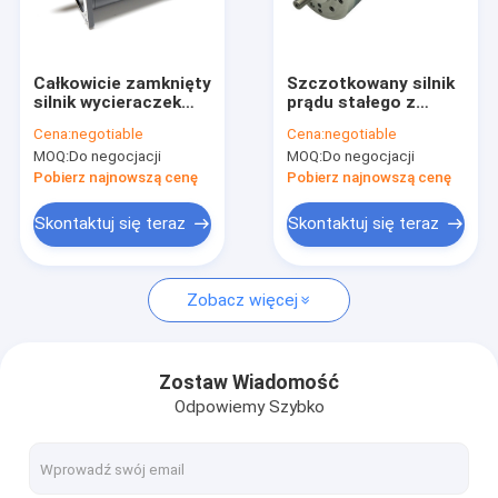
Wycieczka po fabryce
Kontrola jakości
Całkowicie zamknięty
Szczotkowany silnik
silnik wycieraczek
prądu stałego z
Skontaktuj się z nami
prądu stałego 60W
magnesem trwałym o
Cena:
negotiable
Cena:
negotiable
12v 24v do autobusu
wysokim momencie
MOQ:
Do negocjacji
MOQ:
Do negocjacji
koparki autokarowej
obrotowym 12 V o
Aktualności
średnicy 42 mm
Pobierz najnowszą cenę
Pobierz najnowszą cenę
Sprawy
Skontaktuj się teraz
Skontaktuj się teraz
Zobacz więcej
Silnik elektryczny BLDC
Szczotkowany silnik prądu stałego
Zostaw Wiadomość
Odpowiemy Szybko
Bezszczotkowy silnik prądu stałego
Silnik PMDC