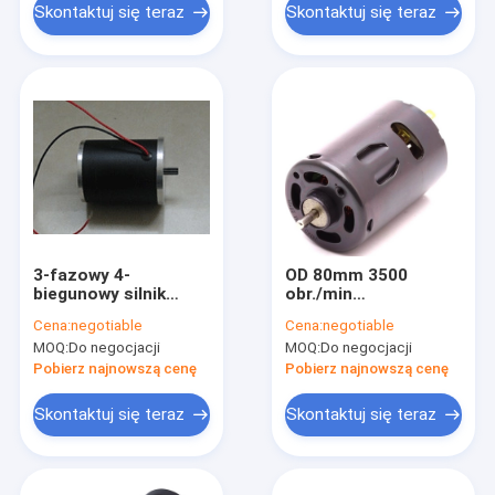
Skontaktuj się teraz
Skontaktuj się teraz
3-fazowy 4-
OD 80mm 3500
biegunowy silnik
obr./min
prądu stałego 24 V
Szczotkowany silnik
Cena:
negotiable
Cena:
negotiable
Prędkość 5100
prądu stałego 800W
MOQ:
Do negocjacji
MOQ:
Do negocjacji
obr./min 60 MM do
12V szybki silnik z
ekspresu do kawy
magnesami trwałymi
Pobierz najnowszą cenę
Pobierz najnowszą cenę
Skontaktuj się teraz
Skontaktuj się teraz