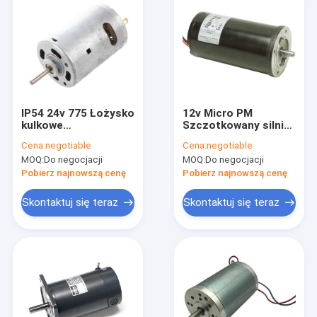
IP54 24v 775 Łożysko
12v Micro PM
kulkowe
Szczotkowany silnik
Szczotkowany silnik
prądu stałego
Cena:
negotiable
Cena:
negotiable
prądu stałego 2
Przekładnia
MOQ:
Do negocjacji
MOQ:
Do negocjacji
bieguny 3500
planetarna o
obr./min
wysokim momencie
Pobierz najnowszą cenę
Pobierz najnowszą cenę
obrotowym Silnik
prądu stałego o
Skontaktuj się teraz
Skontaktuj się teraz
niskich obrotach 80
obr./min
Dom
Produkty
O nas