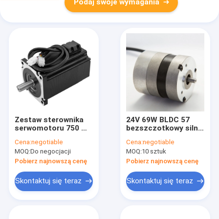
Podaj swoje wymagania
Zestaw sterownika
24V 69W BLDC 57
serwomotoru 750 W
bezszczotkowy silnik
2,4 NM 3000 obr./min
prądu stałego z
Cena:
negotiable
Cena:
negotiable
do frezarki Cnc
wewnętrznym
MOQ:
Do negocjacji
MOQ:
10 sztuk
sterownikiem
Pobierz najnowszą cenę
Pobierz najnowszą cenę
Skontaktuj się teraz
Skontaktuj się teraz