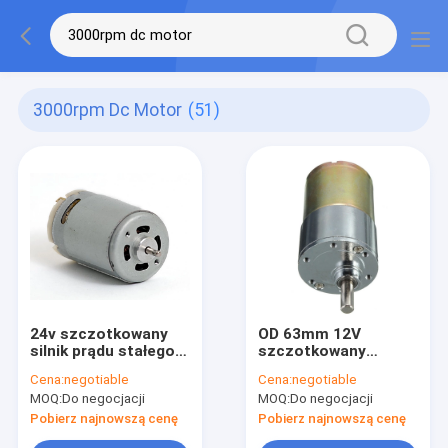
3000rpm Dc Motor
(51)
24v szczotkowany
OD 63mm 12V
silnik prądu stałego
szczotkowany
3000 obr./min 10w
magnes trwały prądu
Cena:
negotiable
Cena:
negotiable
15w 30w 50w 100w
stałego o wysokim
MOQ:
Do negocjacji
MOQ:
Do negocjacji
150w
momencie
obrotowym
Pobierz najnowszą cenę
Pobierz najnowszą cenę