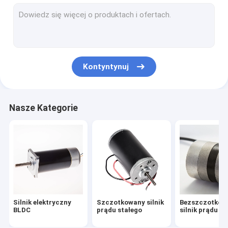
Silnik z przekładnią planetarną
Silnik z przekładnią ślimakową
Silnik synchroniczny prądu przemiennego
Kontyntynuj
Silnik serwo AC
Serwosilnik prądu stałego
Nasze Kategorie
Hybrydowy silnik krokowy
Bezszczotkowy sterownik silnika
Mikrosilnik prądu stałego
Wirnik silnika prądu stałego
Silnik elektryczny
Szczotkowany silnik
Bezszczotkow
Stojan silnika prądu stałego
BLDC
prądu stałego
silnik prądu st