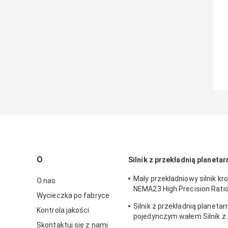
O
Silnik z przekładnią planetar
Mały przekładniowy silnik k
O nas
NEMA23 High Precision Ratio
Wycieczka po fabryce
1/1000 0,55 NM - 3,1 NM
Silnik z przekładnią planetar
Kontrola jakości
pojedynczym wałem Silnik z 
Skontaktuj się z nami
ślimakową Micro NEMA23 1,