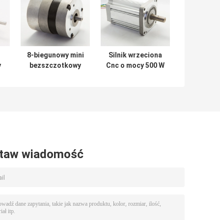
8-biegunowy mini
Silnik wrzeciona
y
bezszczotkowy
Cnc o mocy 500 W
ra
silnik prądu
DC 48 V 0,44 NM
stałego BLDC z
Bezszczotkowy
okrągłą osłoną z
silnik elektryczny
okrągłym wałem 8
mm
taw wiadomość