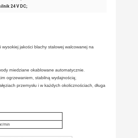
silnik 24 V DC;
wysokiej jakości blachy stalowej walcowanej na
ewody miedziane okablowane automatycznie.
skim ogrzewaniem, stabilną wydajnością;
łęziach przemysłu i w każdych okolicznościach, długa
br/min