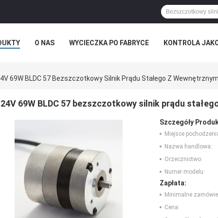
DUKTY
O NAS
WYCIECZKA PO FABRYCE
KONTROLA JAK
4V 69W BLDC 57 Bezszczotkowy Silnik Prądu Stałego Z Wewnętrzny
24V 69W BLDC 57 bezszczotkowy silnik prądu stałeg
Szczegóły Produk
Miejsce pochodzeni
Nazwa handlowa:
Orzecznictwo:
Numer modelu:
Zapłata:
Minimalne zamówie
Cena: