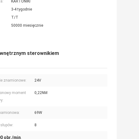
a:
KARTONIKI
3-4 tygodnie
T/T
50000 miesięcznie
ewnętrznym sterownikiem
ie znamionowe:
24V
onowy moment
0,22NM
y:
namionowa:
69W
 słupów:
8
0 obr./min
,