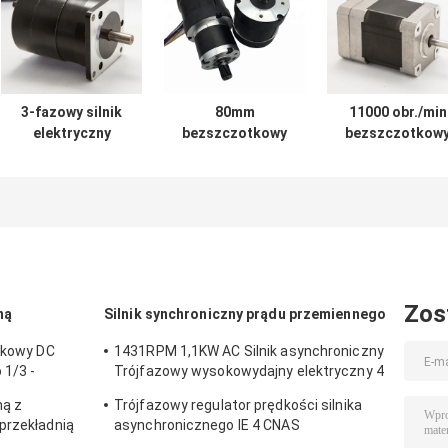
3-fazowy silnik
80mm
11000 obr./min
elektryczny
bezszczotkowy
bezszczotkow
bezszczotkowy
silnik prądu
silnik wentylato
4000 obr./min 36 V
stałego 12v 24v
prądu stałego
23 W z CE ROHS
36v 48v silnik
chłodzony
BLDC 100w 200W
powietrzem
300w 400w 500w
części silnika
wrzeciona z
uchwytem do
montażu
Zos
ną
Silnik synchroniczny prądu przemiennego
regulatora
prędkości
rokowy DC
1431RPM 1,1KW AC Silnik asynchroniczny
 1/3 -
Trójfazowy wysokowydajny elektryczny 4
bieguny
ną z
Trójfazowy regulator prędkości silnika
przekładnią
asynchronicznego IE 4 CNAS
89 NM