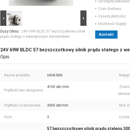
Szczegóły pakowani
Czas dostawy:
Zasady płatności:
Możliwość Supply:
Duży Obraz :
24V 69W BLDC 57 bezszczotkowy silnik
Kontakt
prądu stałego z wewnętrznym sterownikiem
24V 69W BLDC 57 bezszczotkowy silnik prądu stałego z w
Opis
Nazwa produktu:
silnik bldc
Napięc
4100 obr./min
Znami
Prędkość bez obciążenia:
obrotow
Prędkość znamionowa:
3000 obr/min
Moc z
Faza:
3
Liczba
57 bezszczotkowy silnik prądu stałego 300