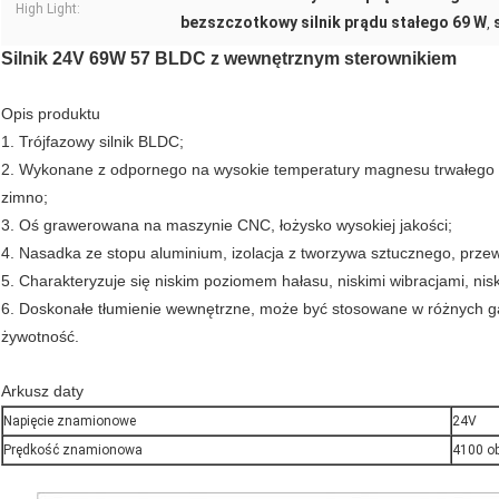
High Light:
bezszczotkowy silnik prądu stałego 69 W
,
Silnik 24V 69W 57 BLDC z wewnętrznym sterownikiem
Opis produktu
1. Trójfazowy silnik BLDC;
2. Wykonane z odpornego na wysokie temperatury magnesu trwałego i 
zimno;
3. Oś grawerowana na maszynie CNC, łożysko wysokiej jakości;
4. Nasadka ze stopu aluminium, izolacja z tworzywa sztucznego, prz
5. Charakteryzuje się niskim poziomem hałasu, niskimi wibracjami, ni
6. Doskonałe tłumienie wewnętrzne, może być stosowane w różnych ga
żywotność.
Arkusz daty
Napięcie znamionowe
24V
Prędkość znamionowa
4100 o