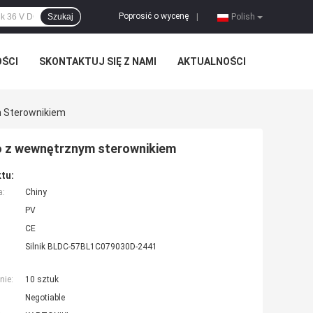
Poprosić o wycenę
Szukaj
|
Polish
OŚCI
SKONTAKTUJ SIĘ Z NAMI
AKTUALNOŚCI
m Sterownikiem
o z wewnętrznym sterownikiem
tu:
a:
Chiny
PV
CE
Silnik BLDC-57BL1C079030D-2441
nie:
10 sztuk
Negotiable