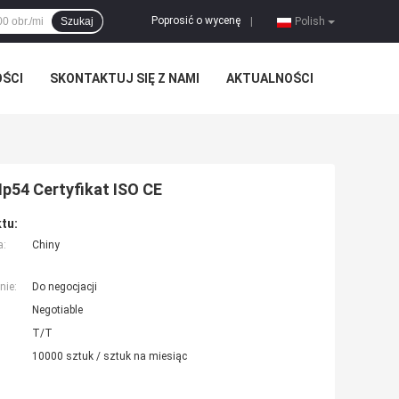
Poprosić o wycenę
Szukaj
|
Polish
OŚCI
SKONTAKTUJ SIĘ Z NAMI
AKTUALNOŚCI
Ip54 Certyfikat ISO CE
tu:
a:
Chiny
nie:
Do negocjacji
Negotiable
T/T
10000 sztuk / sztuk na miesiąc