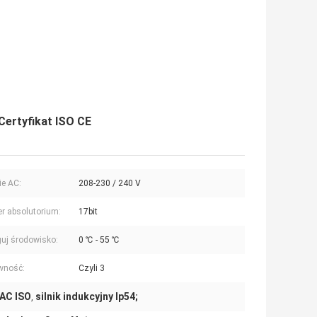
Certyfikat ISO CE
ie AC:
208-230 / 240 V
r absolutorium:
17bit
uj środowisko:
0 ℃ - 55 ℃
wność:
Czyli 3
 AC ISO
silnik indukcyjny Ip54;
,