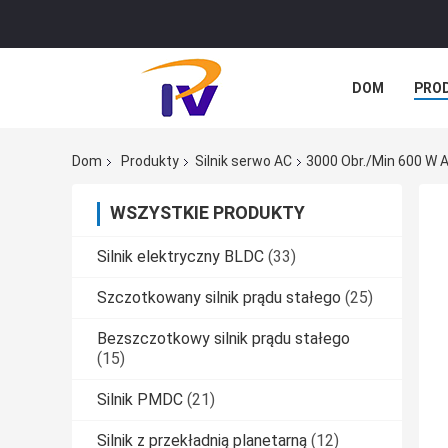
DOM
PRO
SPRAWY
Dom
Produkty
Silnik serwo AC
3000 Obr./min 600 W AC
WSZYSTKIE PRODUKTY
Silnik elektryczny BLDC
(33)
Szczotkowany silnik prądu stałego
(25)
Bezszczotkowy silnik prądu stałego
(15)
Silnik PMDC
(21)
Silnik z przekładnią planetarną
(12)