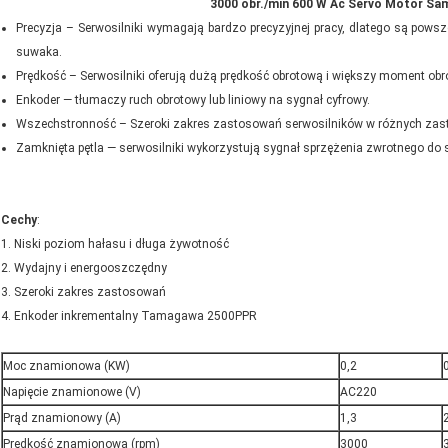
3000 obr./min 600 W Ac Servo Motor Sa
Precyzja – Serwosilniki wymagają bardzo precyzyjnej pracy, dlatego są po
suwaka.
Prędkość – Serwosilniki oferują dużą prędkość obrotową i większy moment ob
Enkoder — tłumaczy ruch obrotowy lub liniowy na sygnał cyfrowy.
Wszechstronność – Szeroki zakres zastosowań serwosilników w różnych zas
Zamknięta pętla — serwosilniki wykorzystują sygnał sprzężenia zwrotnego do
Cechy
:
1. Niski poziom hałasu i długa żywotność
2. Wydajny i energooszczędny
3. Szeroki zakres zastosowań
4. Enkoder inkrementalny Tamagawa 2500PPR
Moc znamionowa (KW)
0,2
Napięcie znamionowe (V)
AC220
Prąd znamionowy (A)
1,3
Prędkość znamionowa (rpm)
3000