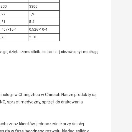
3300
3300
1,27
1,91
3,81
5.4
0,407×10-4
0,526×10-4
1,70
2.10
go, dzięki czemu silnik jest bardziej niezawodny i ma długą
chnologii w Changzhou w Chinach.Nasze produkty są
CNC, sprzęt medyczny, sprzęt do drukowania
kich rzesz klientów, jednocześnie przy ścisłej
szła w fazę łagodnego rozwoju, kładąc solidny