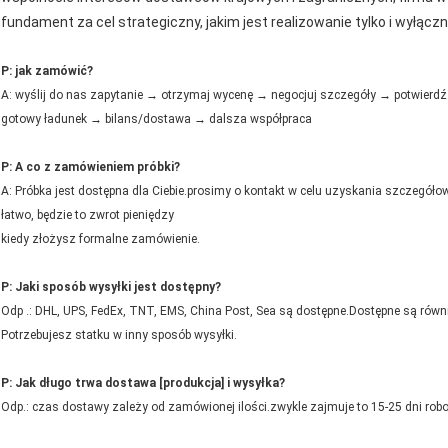
fundament za cel strategiczny, jakim jest realizowanie tylko i wyłąc
P: jak zamówić?
A: wyślij do nas zapytanie → otrzymaj wycenę → negocjuj szczegóły → potwier
gotowy ładunek → bilans/dostawa → dalsza współpraca
P: A co z zamówieniem próbki?
A: Próbka jest dostępna dla Ciebie.prosimy o kontakt w celu uzyskania szczegółow
łatwo, będzie to zwrot pieniędzy
kiedy złożysz formalne zamówienie.
P: Jaki sposób wysyłki jest dostępny?
Odp .: DHL, UPS, FedEx, TNT, EMS, China Post, Sea są dostępne.Dostępne są równie
Potrzebujesz statku w inny sposób wysyłki.
P: Jak długo trwa dostawa [produkcja] i wysyłka?
Odp.: czas dostawy zależy od zamówionej ilości.zwykle zajmuje to 15-25 dni rob