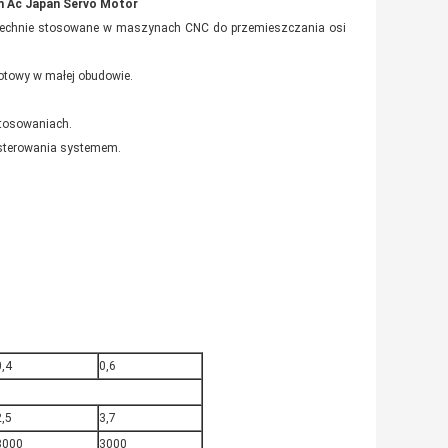
m Ac Japan Servo Motor
wszechnie stosowane w maszynach CNC do przemieszczania osi
rotowy w małej obudowie.
tosowaniach.
 sterowania systemem.
0,4
0,6
2,5
3,7
3000
3000