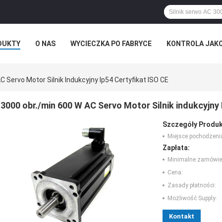
DUKTY
O NAS
WYCIECZKA PO FABRYCE
KONTROLA JAK
 Servo Motor Silnik Indukcyjny Ip54 Certyfikat ISO CE
3000 obr./min 600 W AC Servo Motor Silnik indukcyjny 
Szczegóły Produk
Miejsce pochodzeni
Zapłata:
Minimalne zamówie
Cena:
Zasady płatności:
Możliwość Supply:
Kontakt