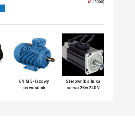
(
0
/ 3000)
6N.M 3-fazowy
Sterownik silnika
C
serwosilnik
serwo 2Kw 220 V
0
1500W Czarny
AC z kablem
 z
silnik indukcyjny
enkodera 7,7 NM
IE4 3000 obr./min
Zestaw
sterownika
220VAC