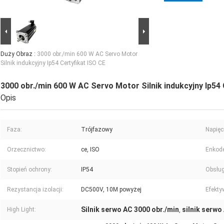
Duży Obraz :
3000 obr./min 600 W AC Servo Motor
Silnik indukcyjny Ip54 Certyfikat ISO CE
3000 obr./min 600 W AC Servo Motor Silnik indukcyjny Ip54 
Opis
Faza:
Trójfazowy
Napięc
Orzecznictwo:
ce, ISO
Enkode
Stopień ochrony:
IP54
Obsług
Rezystancja izolacji:
DC500V, 10M powyżej
Efekty
Silnik serwo AC 3000 obr./min
silnik serwo
High Light:
,