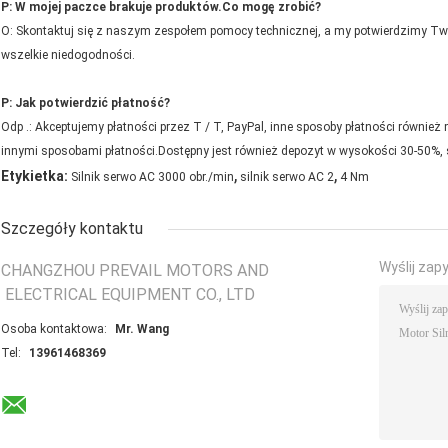
P: W mojej paczce brakuje produktów.Co mogę zrobić?
O: Skontaktuj się z naszym zespołem pomocy technicznej, a my potwierdzimy T
wszelkie niedogodności.
P: Jak potwierdzić płatność?
Odp .: Akceptujemy płatności przez T / T, PayPal, inne sposoby płatności równie
innymi sposobami płatności.Dostępny jest również depozyt w wysokości 30-50%, s
,
,
Etykietka:
Silnik serwo AC 3000 obr./min
silnik serwo AC 2
4 Nm
Szczegóły kontaktu
Wyślij zap
CHANGZHOU PREVAIL MOTORS AND
ELECTRICAL EQUIPMENT CO., LTD
Osoba kontaktowa:
Mr. Wang
Tel:
13961468369