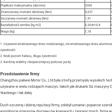
Prędkość maksymalna (obr/min)
3300
Znamionowy moment obrotowy (Nm)
0,637
Szczytowy moment obrotowy (Nm)
1,91
Bezwładność wirnika (kg.m2)
0,264×10-4
Waga (kg)
1,18
1. Używanie emaliowanego drutu miedzianego, nie emaliowanego drutu aluminiowe
żywotność.
2. Niski poziom hałasu, długa żywotność.
3. Bardziej stabilny i bezpieczniejszy podczas jazdy.
Przedstawienie firmy
Changzhou paliwei Motor Co., Ltd była strefą przemysłu wysokich te
używane w wielu rodzajach maszyn, takich jak drukarki 3d, maszyny 
tkackiego i tak dalej.
Duch szczerej i dobrej reputacji firmy, zdobył uznanie i poparcie szero
wspólnocie interesów dostawców krajowych i zagranicznych, firma we