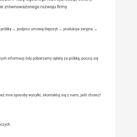
znie zrównoważonego rozwoju firmy.
dź próbkę → podpisz umowę/depozyt → produkcja seryjna →
ych informacji.Gdy pobierzemy opłatę za próbkę, poczuj się
ż inne sposoby wysyłki, skontaktuj się z nami, jeśli chcesz!
oczych.