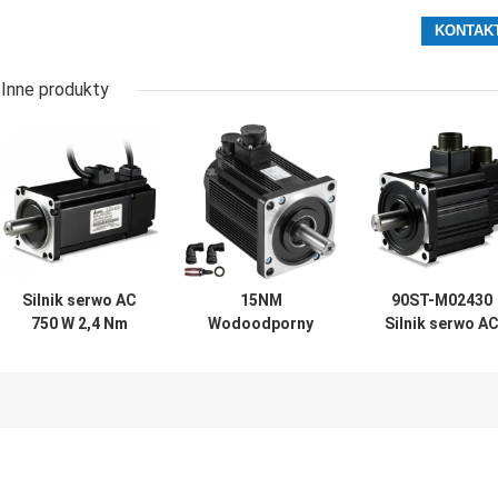
Inne produkty
Silnik serwo AC
15NM
90ST-M02430
750 W 2,4 Nm
Wodoodporny
Silnik serwo A
Silnik
SILNIK SERWO
220 V 2,4 NM 75
jednofazowy 3000
Trójfazowy 220V
W 3000 obr./min
obr./min z portem
2.3KW 2300W
napędem
RS485
1500 obr./min
Silnik elektryczny