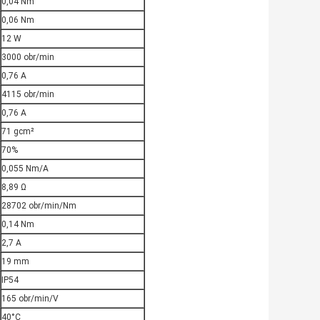
0,04 Nm
0,06 Nm
12 W
3000 obr/min
0,76 A
4115 obr/min
0,76 A
71 gcm²
70%
0,055 Nm/A
8,89 Ω
28702 obr/min/Nm
0,14 Nm
2,7 A
19 mm
IP54
165 obr/min/V
40°C