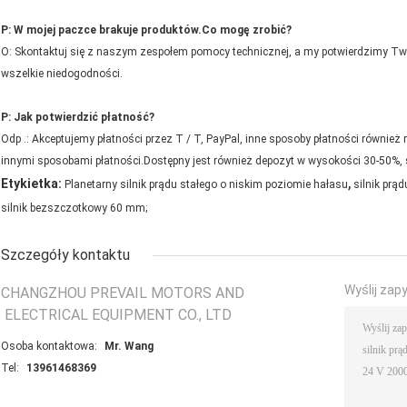
P: W mojej paczce brakuje produktów.Co mogę zrobić?
O: Skontaktuj się z naszym zespołem pomocy technicznej, a my potwierdzimy T
wszelkie niedogodności.
P: Jak potwierdzić płatność?
Odp .: Akceptujemy płatności przez T / T, PayPal, inne sposoby płatności równie
innymi sposobami płatności.Dostępny jest również depozyt w wysokości 30-50%, s
,
Etykietka:
Planetarny silnik prądu stałego o niskim poziomie hałasu
silnik prą
silnik bezszczotkowy 60 mm;
Szczegóły kontaktu
Wyślij zap
CHANGZHOU PREVAIL MOTORS AND
ELECTRICAL EQUIPMENT CO., LTD
Osoba kontaktowa:
Mr. Wang
Tel:
13961468369