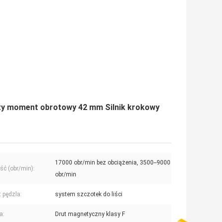
ży moment obrotowy 42 mm Silnik krokowy
17000 obr/min bez obciążenia, 3500--9000
ść (obr/min):
obr/min
t pędzla:
system szczotek do liści
a:
Drut magnetyczny klasy F