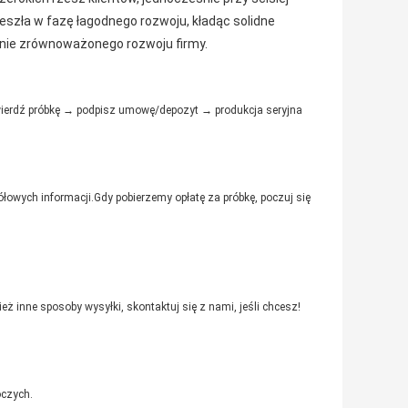
szła w fazę łagodnego rozwoju, kładąc solidne
cznie zrównoważonego rozwoju firmy.
wierdź próbkę → podpisz umowę/depozyt → produkcja seryjna
ółowych informacji.Gdy pobierzemy opłatę za próbkę, poczuj się
ż inne sposoby wysyłki, skontaktuj się z nami, jeśli chcesz!
oczych.