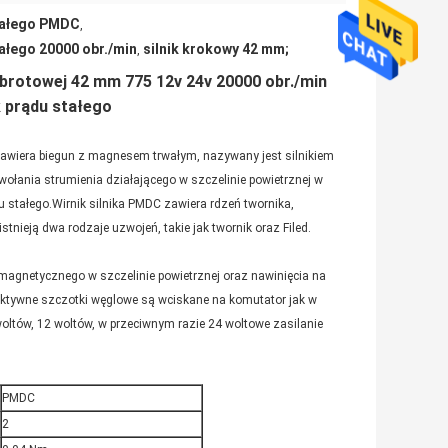
stałego PMDC
,
ałego 20000 obr./min
silnik krokowy 42 mm;
,
brotowej 42 mm 775 12v 24v 20000 obr./min
 prądu stałego
 zawiera biegun z magnesem trwałym, nazywany jest silnikiem
łania strumienia działającego w szczelinie powietrznej w
u stałego.Wirnik silnika PMDC zawiera rdzeń twornika,
tnieją dwa rodzaje uzwojeń, takie jak twornik oraz Filed.
magnetycznego w szczelinie powietrznej oraz nawinięcia na
eaktywne szczotki węglowe są wciskane na komutator jak w
oltów, 12 woltów, w przeciwnym razie 24 woltowe zasilanie
PMDC
2