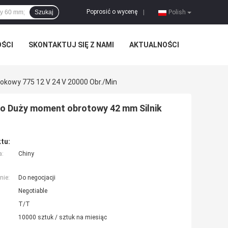
Poprosić o wycenę
Szukaj
|
Polish
OŚCI
SKONTAKTUJ SIĘ Z NAMI
AKTUALNOŚCI
okowy 775 12 V 24 V 20000 Obr./min
go Duży moment obrotowy 42 mm Silnik
tu:
a:
Chiny
nie:
Do negocjacji
Negotiable
T/T
10000 sztuk / sztuk na miesiąc