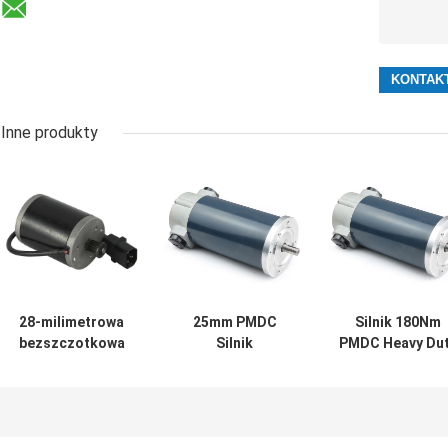
Inne produkty
28-milimetrowa
25mm PMDC
Silnik 180Nm
bezszczotkowa
Silnik
PMDC Heavy Du
przekładnia
przekładniowy
24V 600w
planetarna z
Elektroniczny
bezszczotkow
silnikiem PMDC
zamek do drzwi
silnik prądu
12v
Przeniesienie
stałego z