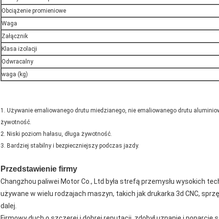
Obciążenie promieniowe
Waga
Załącznik
Klasa izolacji
Odwracalny
waga (kg)
1. Używanie emaliowanego drutu miedzianego, nie emaliowanego drutu aluminiowe
żywotność.
2. Niski poziom hałasu, długa żywotność.
3. Bardziej stabilny i bezpieczniejszy podczas jazdy.
Przedstawienie firmy
Changzhou paliwei Motor Co., Ltd była strefą przemysłu wysokich te
używane w wielu rodzajach maszyn, takich jak drukarka 3d CNC, sprzę
dalej.
Firmowy duch o szczerej i dobrej reputacji, zdobył uznanie i poparcie 