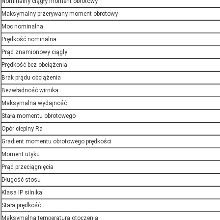
Nominalny ciągły moment obrotowy
Maksymalny przerywany moment obrotowy
Moc nominalna
Prędkość nominalna
Prąd znamionowy ciągły
Prędkość bez obciążenia
Brak prądu obciążenia
Bezwładność wirnika
Maksymalna wydajność
Stała momentu obrotowego
Opór cieplny Ra
Gradient momentu obrotowego prędkości
Moment utyku
Prąd przeciągnięcia
Długość stosu
Klasa IP silnika
Stała prędkość
Maksymalna temperatura otoczenia