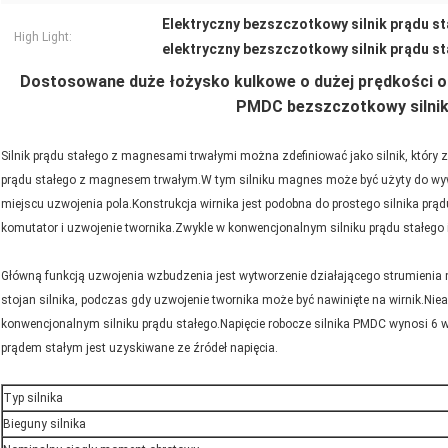
Elektryczny bezszczotkowy silnik prądu 
High Light:
elektryczny bezszczotkowy silnik prądu st
Dostosowane duże łożysko kulkowe o dużej prędkości o
PMDC bezszczotkowy silnik
Silnik prądu stałego z magnesami trwałymi można zdefiniować jako silnik, który
prądu stałego z magnesem trwałym.W tym silniku magnes może być użyty do wywo
miejscu uzwojenia pola.Konstrukcja wirnika jest podobna do prostego silnika prąd
komutator i uzwojenie twornika.Zwykle w konwencjonalnym silniku prądu stałego is
Główną funkcją uzwojenia wzbudzenia jest wytworzenie działającego strumienia 
stojan silnika, podczas gdy uzwojenie twornika może być nawinięte na wirnik.Ni
konwencjonalnym silniku prądu stałego.Napięcie robocze silnika PMDC wynosi 6 w
prądem stałym jest uzyskiwane ze źródeł napięcia.
Typ silnika
Bieguny silnika