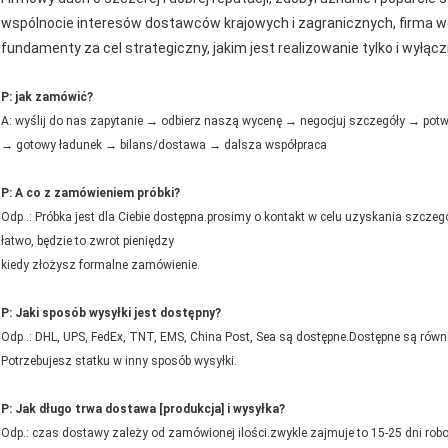
wspólnocie interesów dostawców krajowych i zagranicznych, firma we
fundamenty za cel strategiczny, jakim jest realizowanie tylko i wyłą
P: jak zamówić?
A: wyślij do nas zapytanie → odbierz naszą wycenę → negocjuj szczegóły → pot
→ gotowy ładunek → bilans/dostawa → dalsza współpraca
P: A co z zamówieniem próbki?
Odp .: Próbka jest dla Ciebie dostępna.prosimy o kontakt w celu uzyskania szczeg
łatwo, będzie to zwrot pieniędzy
kiedy złożysz formalne zamówienie.
P: Jaki sposób wysyłki jest dostępny?
Odp .: DHL, UPS, FedEx, TNT, EMS, China Post, Sea są dostępne.Dostępne są równie
Potrzebujesz statku w inny sposób wysyłki.
P: Jak długo trwa dostawa [produkcja] i wysyłka?
Odp.: czas dostawy zależy od zamówionej ilości.zwykle zajmuje to 15-25 dni rob