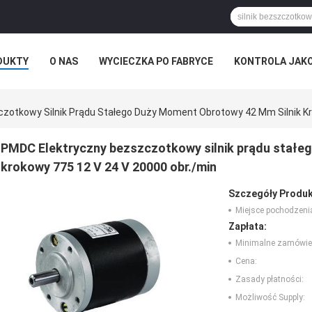
DUKTY
O NAS
WYCIECZKA PO FABRYCE
KONTROLA JAK
zotkowy Silnik Prądu Stałego Duży Moment Obrotowy 42 Mm Silnik Kr
PMDC Elektryczny bezszczotkowy silnik prądu stałe
krokowy 775 12 V 24 V 20000 obr./min
Szczegóły Produk
Miejsce pochodzeni
Zapłata:
Minimalne zamówie
Cena:
Zasady płatności:
Możliwość Supply: