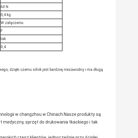
60 N
0,4 kg
W załączeniu
F
tak
0,4
go, dzięki czemu silnik jest bardziej niezawodny i ma długą
chnologii w changzhou w Chinach.Nasze produkty są
t medyczny, sprzęt do drukowania tkackiego i tak
szerokich rzesz klientów, jednocześnie przy ścisłej