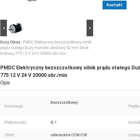
Kontakt
Duży Obraz :
PMDC Elektryczny bezszczotkowy silnik
prądu stałego Duży moment obrotowy 42 mm Silnik
krokowy 775 12 V 24 V 20000 obr./min
PMDC Elektryczny bezszczotkowy silnik prądu stałego Du
775 12 V 24 V 20000 obr./min
Opis
Bezszczotkowy
Komutacja::
Prędko
Efektywność:
IE 1
Kształ
Obrót:
odwracalne CCW/CW
Izolacj