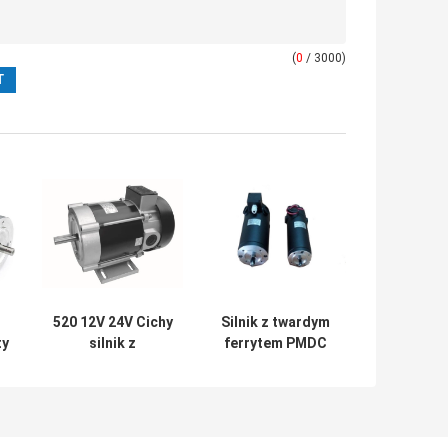
(
0
/ 3000)
520 12V 24V Cichy
Silnik z twardym
ty
silnik z
ferrytem PMDC
przekładnią
OD 76 mm 0,4 Nm
y
prądową o dużej
Silnik 2600
mocy 7 mm
obr./min
Szczotkowany