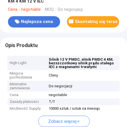
KM 4 KM 12 V IEC
Cena：negotiable
MOQ：Do negocjacji
Najlepsza cena
Skontaktuj się teraz
Opis Produktu
,
,
Silnik 12 V PMDC
silnik PMDC 4 KM
High Light
bezszczotkowy silnik prądu stałego
IEC z magnesami trwałymi
Miejsce
Chiny
pochodzenia
Minimalne
Do negocjacji
zamówienie
Cena
negotiable
Zasady płatności
T/T
Możliwość Supply
10000 sztuk / sztuk na miesiąc
Zobacz więcej