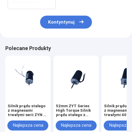
Kontyntynuj
Polecane Produkty
Silnik prądu stałego
52mm ZYT Series
Silnik prądu s
z magnesami
High Torque Silnik
z magnesami
trwałymi serii ZYN o
prądu stałego z
trwałymi 40 mm
wysokim momencie
magnesami trwałymi
Zyt o wysokim
obrotowym 40 mm
24V 48V 2600RPM
momencie
Najlepsza cena
Najlepsza cena
Najlepsza 
24 V 1000-3000
4300RPM
obrotowym 12 