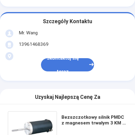
Szczegóły Kontaktu
Mr. Wang
13961468369
Skontaktuj się
teraz
Uzyskaj Najlepszą Cenę Za
Bezszczotkowy silnik PMDC
z magnesem trwałym 3 KM 4
KM 12 V IEC