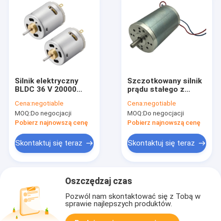
Silnik elektryczny
Szczotkowany silnik
BLDC 36 V 20000
prądu stałego z
obr./min Mikrosilnik o
magnesem trwałym o
Cena:
negotiable
Cena:
negotiable
wysokim momencie
wysokim momencie
MOQ:
Do negocjacji
MOQ:
Do negocjacji
obrotowym
obrotowym 12 V o
średnicy 42 mm
Pobierz najnowszą cenę
Pobierz najnowszą cenę
Skontaktuj się teraz
Skontaktuj się teraz
Oszczędzaj czas
Pozwól nam skontaktować się z Tobą w
sprawie najlepszych produktów.