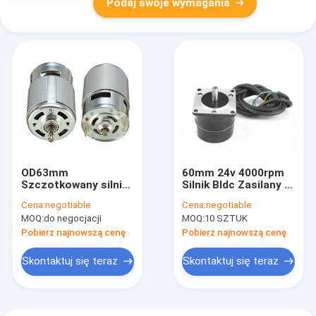
Podaj swoje wymagania
OD63mm
60mm 24v 4000rpm
Szczotkowany silnik
Silnik Bldc Zasilany z
prądu stałego o
akumulatora silnik
Cena:
negotiable
Cena:
negotiable
wysokim momencie
elektryczny
MOQ:
do negocjacji
MOQ:
10 SZTUK
obrotowym z
magnesami trwałymi
Pobierz najnowszą cenę
Pobierz najnowszą cenę
Skontaktuj się teraz
Skontaktuj się teraz