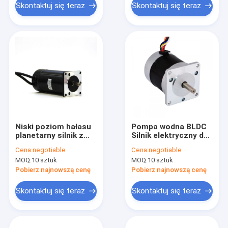
Skontaktuj się teraz
Skontaktuj się teraz
Niski poziom hałasu
Pompa wodna BLDC
planetarny silnik z
Silnik elektryczny do
przekładnią prądową
mycia chłodnicy 12 V
Cena:
negotiable
Cena:
negotiable
o dużej prędkości i
bezszczotkowy silnik
MOQ:
10 sztuk
MOQ:
10 sztuk
wysokim momencie
wentylatora
obrotowym 200 W
Pobierz najnowszą cenę
Pobierz najnowszą cenę
300 W
Skontaktuj się teraz
Skontaktuj się teraz