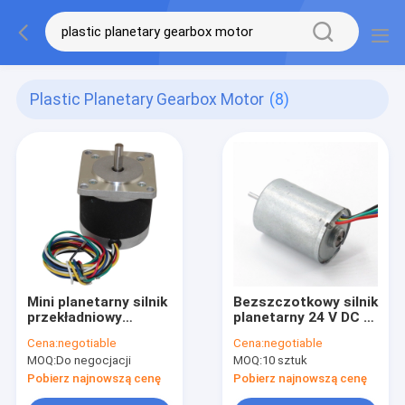
Plastic Planetary Gearbox Motor
(8)
Mini planetarny silnik
Bezszczotkowy silnik
przekładniowy
planetarny 24 V DC o
Plastikowy silnik
wysokim momencie
Cena:
negotiable
Cena:
negotiable
krokowy 10 mm
obrotowym,
MOQ:
Do negocjacji
MOQ:
10 sztuk
wodoodporny 10 W
Pobierz najnowszą cenę
Pobierz najnowszą cenę