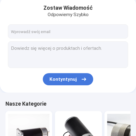
Zostaw Wiadomość
Odpowiemy Szybko
Kontyntynuj
Dom
Nasze Kategorie
Produkty
O nas