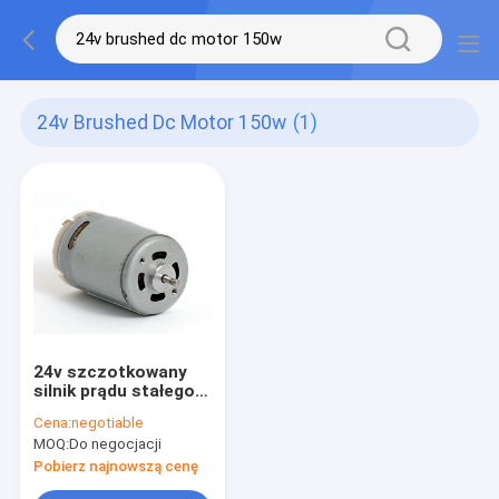
24v Brushed Dc Motor 150w
(1)
24v szczotkowany
silnik prądu stałego
3000 obr./min 10w
Cena:
negotiable
15w 30w 50w 100w
MOQ:
Do negocjacji
150w
Pobierz najnowszą cenę